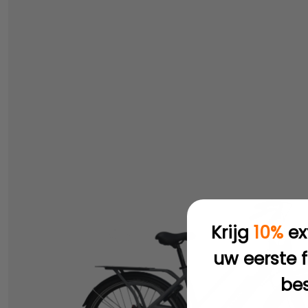
Krijg
10%
ex
uw eerste f
bes