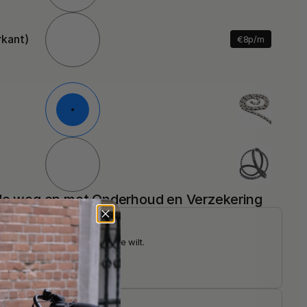
rkant)
€
8
p/m
 de weg op met Onderhoud en Verzekering
erhouds- en verzekeringsoptie wilt.