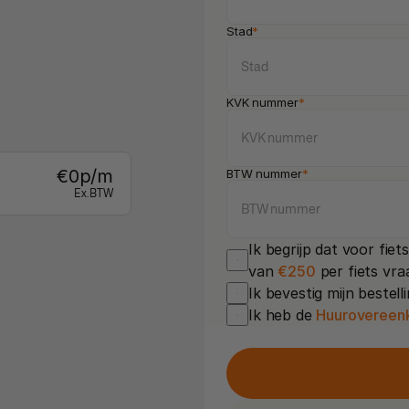
Stad
*
KVK nummer
*
€
0
p/m
BTW nummer
*
Ex. BTW
Ik begrijp dat voor fie
van 
€250
 per fiets vr
Ik bevestig mijn bestel
Ik heb de 
Huurovereen