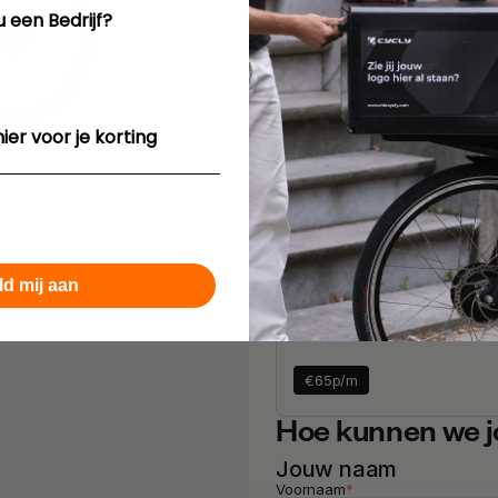
Onderhoud
u een Bedrijf?
Onze monteur komt bij jou op l
gaat om 4 onderhoudsbeurten
€
44
p/m
ier voor je korting
Aanrader
Onderhoud + Verzekeri
Je bent verzekerd voor schad
letschelschade van de werknem
ld mij aan
€
65
p/m
Hoe kunnen we j
Jouw naam
Voornaam
*