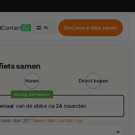
Select Language
d
Contact
Stel jouw e-bike samen
NL
fiets samen
Huren
Direct kopen
Handig, dat leasen!
genaar
 van de ebike na 
24
 maanden
e meer dan 20?
 Neem dan contact op.