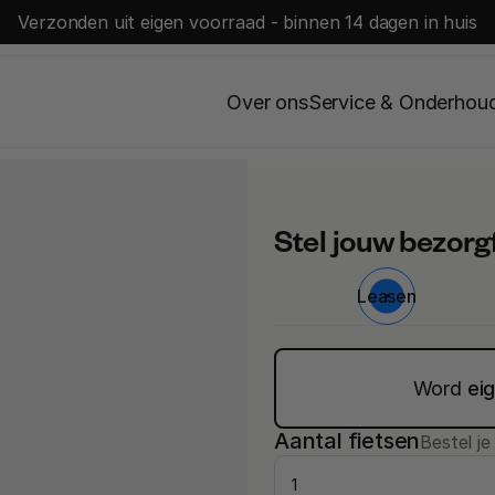
Verzonden uit eigen voorraad - binnen 14 dagen in huis
Over ons
Service & Onderhou
Stel jouw bezorg
Leasen
Word 
ei
Aantal fietsen
Bestel j