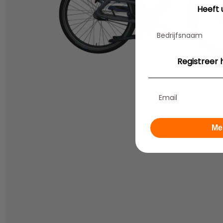
Heeft 
C
Registreer h
Me