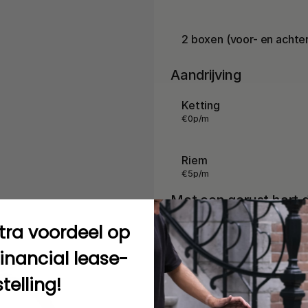
2 boxen (voor- en achte
Aandrijving
Ketting
€
0
p/m
Riem
€
5
p/m
Met een gerust hart
tra voordeel op
Ik heb dit niet nodig
Selecteer dit als je geen ond
inancial lease-
telling!