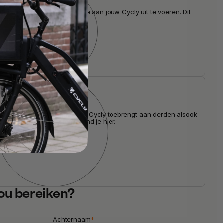
ocatie langs om de reparatie aan jouw Cycly uit te voeren. Dit 
 per jaar.
ng
e die je werknemer met een Cycly toebrengt aan derden alsook 
er zelf. Meer informatie vind je hier.
ou bereiken?
Achternaam
*